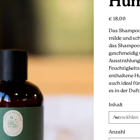
Hum
Preis
€ 18,00
Das Shampoo i
milde und sc
das Shampoo 
geschmeidig u
Ausstrahlung 
Feuchtigkeits
enthaltene Hu
auch ideal fü
es in der Duf
Inhalt
Anzahl