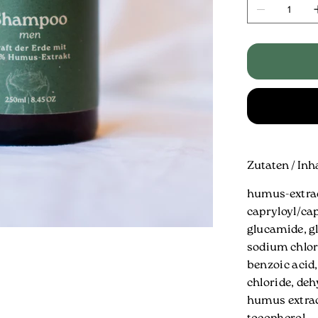
Zutaten / Inha
humus-extrac
capryloyl/ca
glucamide, gl
sodium chlori
benzoic acid
chloride, deh
humus extract