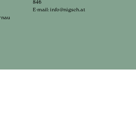
846
E-mail:
info@nigsch.at
rnau