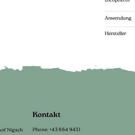
tocopherol
Anwendung
Hersteller
Kontakt
Phone:
+43 664 9431
hof Nigsch