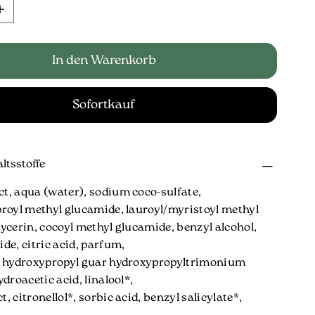
In den Warenkorb
Sofortkauf
ltsstoffe
t, aqua (water), sodium coco-sulfate,
proyl methyl glucamide, lauroyl/myristoyl methyl
ycerin, cocoyl methyl glucamide, benzyl alcohol,
de, citric acid, parfum,
, hydroxypropyl guar hydroxypropyltrimonium
ydroacetic acid, linalool*,
, citronellol*, sorbic acid, benzyl salicylate*,