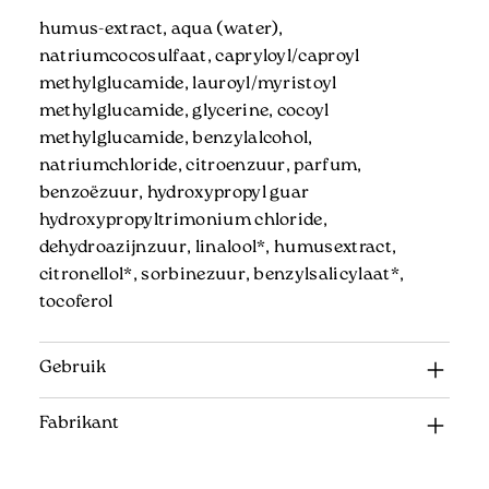
humus-extract, aqua (water),
natriumcocosulfaat, capryloyl/caproyl
methylglucamide, lauroyl/myristoyl
methylglucamide, glycerine, cocoyl
methylglucamide, benzylalcohol,
natriumchloride, citroenzuur, parfum,
benzoëzuur, hydroxypropyl guar
hydroxypropyltrimonium chloride,
dehydroazijnzuur, linalool*, humusextract,
citronellol*, sorbinezuur, benzylsalicylaat*,
tocoferol
Gebruik
Fabrikant