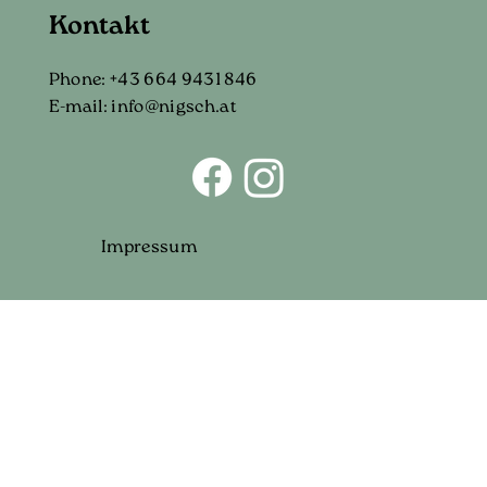
Kontakt
Phone:
+43 664 9431 846
E-mail:
info@nigsch.at
Impressum