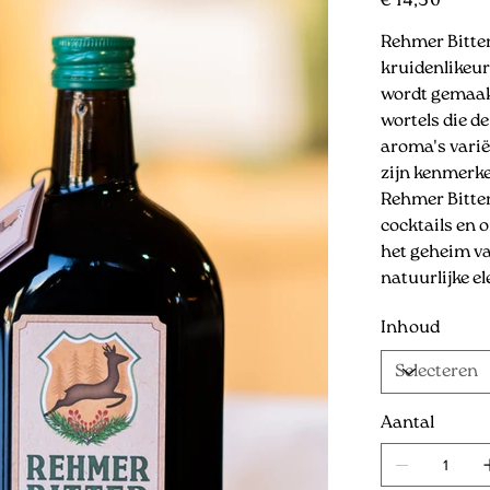
€ 14,30
Rehmer Bitter 
kruidenlikeur
wordt gemaakt
wortels die d
aroma's variër
zijn kenmerke
Rehmer Bitter 
cocktails en 
het geheim va
natuurlijke el
Inhoud
Aantal